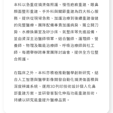
本科以急重症燒燙傷照護、慢性疤痕重建、眼鼻
顏面整形重建、手外科與關節重建為四大核心服
務，提供從現場急救、加護治療到後續重建復健
的完整醫療。團隊配備專責加護病房、獨立開刀
房、水療換藥室及矽沙床、氣墊床等先進設備，
並由資深主治醫師領軍，結合醫師、護理師、營
養師、物理及職能治療師、呼吸治療師與社工
師，每週舉辦跨專業團隊討論會，提供全方位整
合照護。
在臨床之外，本科亦積極推動醫學創新研究，結
合人工智慧與醫學影像開發自動化燒燙傷面積與
深度辨識系統、運用3D列印技術設計個人化鼻
部重建方案，並研發客製化伸指功能重建技術，
持續以研究能量提升醫療品質。