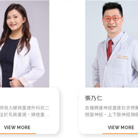
張乃仁
師投入顯微重建外科近二
各種周邊神經重建包含臂
注於乳房重建、婦癌重建
顏面神經，上下肢神經損
腫手術。近年致力於應用
腫瘤，壓迫（腕隧道，肘
VIEW MORE
VIEW MORE
械手臂於乳房重建手術，
群，胸腔出口症候群），
覺神經重建，使重建的乳
鍊重建手術。各種顯微重