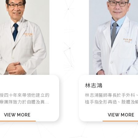
林志鴻
授四十年來帶領他建立的
林志鴻醫師專長於手外科
療團隊致力於自體及異體
植手指全形再造、肢體及
icrosurgical Auto-
重建、眼角膜神經再生術及
VIEW MORE
VIEW MORE
- Tissue
模擬頭頸額面缺陷全形重
antation)的相關...
個人網站: http://www.docto