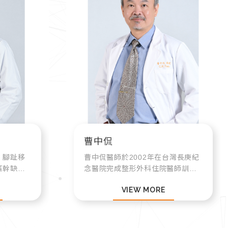
曹中侃
、腳趾移
曹中侃醫師於2002年在台灣長庚紀
軀幹缺陷
念醫院完成整形外科住院醫師訓練
3D列印
後進入整形外科領域。 2014~2020
VIEW MORE
建。
年起擔任台北林口長庚醫院整形外
科顯微外科主任。
rchli...
2003年至2024年5月...