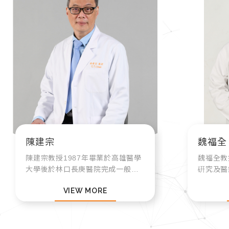
陳建宗
魏福全
陳建宗教授1987年畢業於高雄醫學
魏福全教
大學後於林口長庚醫院完成一般外
硏究及醫
科及整形外科的住院醫師訓練，
組織移植（M
VIEW MORE
1997-1998年赴美於德州達拉斯西
and Allo
南醫學中心整形外科擔任研究員。
Transpl
2007年起晉升為林...