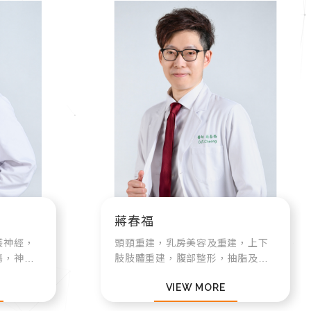
蔣春福
叢神經，
頭頸重建，乳房美容及重建，上下
傷，神經
肢肢體重建，腹部整形，抽脂及自
隧道症候
體脂肪注射，淋巴水腫
VIEW MORE
交感神經
建包含頭