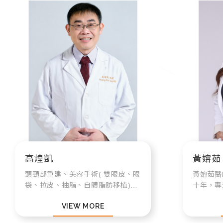
高煌凱
黃嫆茹
頭頸部重建、美容手術( 雙眼皮、眼
黃嫆茹醫
袋、拉皮、抽脂、自體脂肪移植)、
十年，專
幹細胞研究
與淋巴水
VIEW MORE
達文西機
並結合感