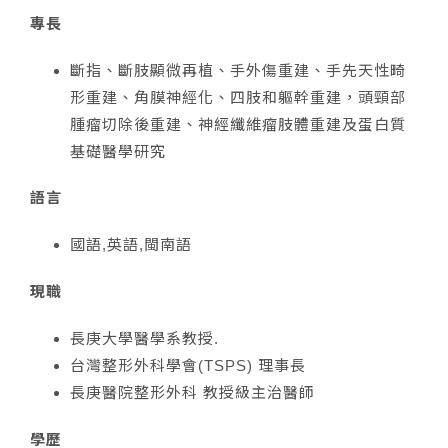
專長
斷指、斷肢顯微再植、手外傷重建、手先天性畸
形重建、角膜神經化、四肢和軀幹重建，頭頸部
腫瘤切除後重建、神經纖維瘤肢體重建及蛋白質
基礎醫學研究
語言
國語,英語,閩南語
現職
長庚大學醫學系教授.
台灣整形外科學會(TSPS) 理事長
長庚醫院整形外科 教授級主治醫師
學歷